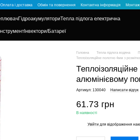
Оплата і доставка
Обмін та повернення
Контактна інформація
Монтаж 
еплювач
Гідроакумулятори
Тепла підлога електрична
Інструмент
Інвектори/Батареї
Головна
Тепла підлога водяна
П
Теплоізоляційне полотно 4мм з розмітк
Теплоізоляційне
алюмінієвому по
Артикул: 130040
Написати відгук
61.73 грн
В наявності
Увійти
для відображення нак
%