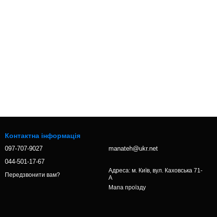
Контактна інформація
097-707-9027⁩
manateh@ukr.net
044-501-17-67
Адреса: м. Київ, вул. Каховська 71-
Передзвонити вам?
А
Мапа проїзду