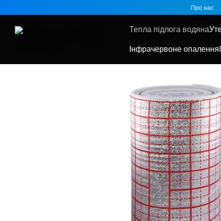
Перейти до основного контенту
Про нас
Тепла підлога водяна
Ут
Інфрачервоне опалення