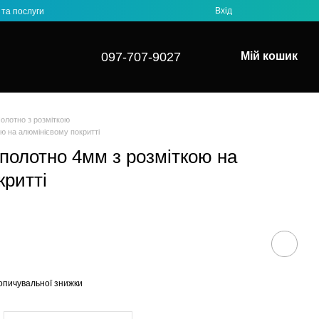
Вхід
та послуги
097-707-9027⁩
Мій кошик
олотно з розміткою
ою на алюмінієвому покритті
 полотно 4мм з розміткою на
критті
опичувальної знижки