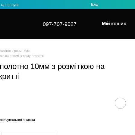
Вхід
та послуги
097-707-9027⁩
Мій кошик
олотно з розміткою
кою на алюмінієвому покритті
 полотно 10мм з розміткою на
критті
опичувальної знижки