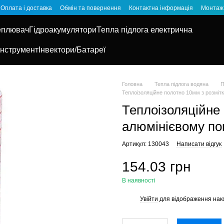
Оплата і доставка
Обмін та повернення
Контактна інформація
Монтаж 
еплювач
Гідроакумулятори
Тепла підлога електрична
Інструмент
Інвектори/Батареї
Головна
Тепла підлога водяна
П
Теплоізоляційне полотно 10мм з розміт
Теплоізоляційне
алюмінієвому по
Артикул: 130043
Написати відгук
154.03 грн
В наявності
Увійти
для відображення нак
%