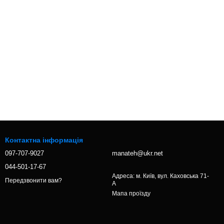
Контактна інформація
097-707-9027⁩
manateh@ukr.net
044-501-17-67
Адреса: м. Київ, вул. Каховська 71-
Передзвонити вам?
А
Мапа проїзду