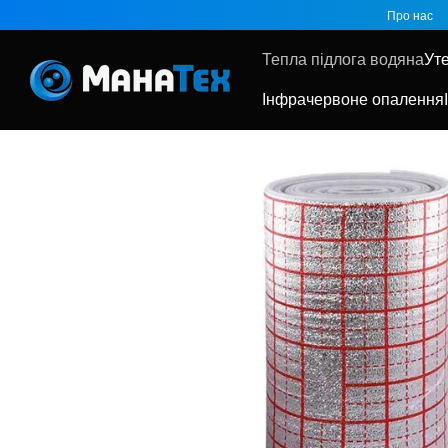
Перейти до основного контенту
Про нас
Тепла підлога водяна
Ут
Інфрачервоне опалення