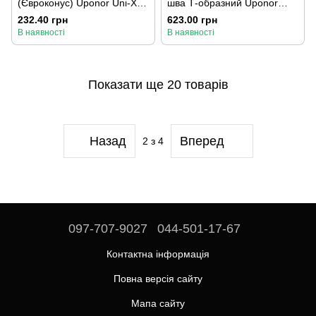
(Євроконус) Uponor Uni-X
шва Т-образний Uponor
16-3/4"
Multi 1800х100х10 мм
232.40 грн
623.00 грн
В наявності
В наявності
Показати ще 20 товарів
Назад
Вперед
2
з 4
097-707-9027⁩
044-501-17-67
Контактна інформація
Повна версія сайту
Мапа сайту